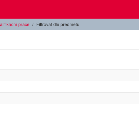
alifikační práce
Filtrovat dle předmětu