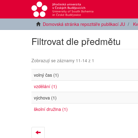
Domovská stránka repozitáře publikací JU
Kv
Filtrovat dle předmětu
Zobrazují se záznamy 11-14 z 1
volný čas (1)
vzdělání (1)
výchova (1)
školní družina (1)