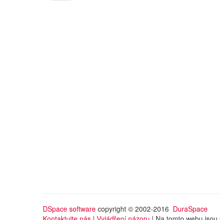
DSpace software
copyright © 2002-2016
DuraSpace
Kontaktujte nás
|
Vyjádření názoru
| Na tomto webu jsou 