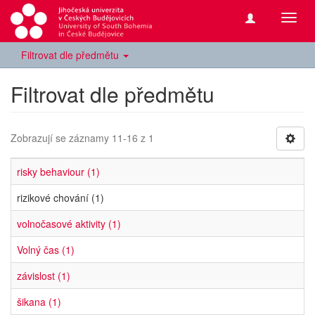
Přepn
navig
Filtrovat dle předmětu
Filtrovat dle předmětu
Zobrazují se záznamy 11-16 z 1
risky behaviour (1)
rizikové chování (1)
volnočasové aktivity (1)
Volný čas (1)
závislost (1)
šikana (1)