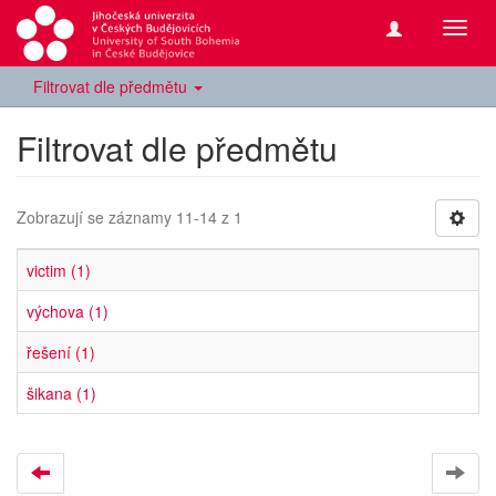
Přepn
navig
Filtrovat dle předmětu
Filtrovat dle předmětu
Zobrazují se záznamy 11-14 z 1
victim (1)
výchova (1)
řešení (1)
šikana (1)