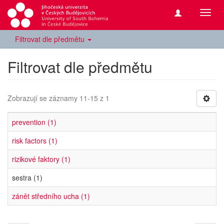
Přepn
navig
Filtrovat dle předmětu
Filtrovat dle předmětu
Zobrazují se záznamy 11-15 z 1
prevention (1)
risk factors (1)
rizikové faktory (1)
sestra (1)
zánět středního ucha (1)