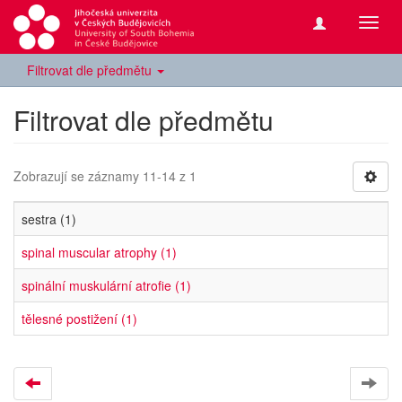
Přepn
navig
Filtrovat dle předmětu
Filtrovat dle předmětu
Zobrazují se záznamy 11-14 z 1
sestra (1)
spinal muscular atrophy (1)
spinální muskulární atrofie (1)
tělesné postižení (1)