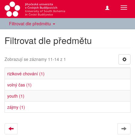
Přepn
navig
Filtrovat dle předmětu
Filtrovat dle předmětu
Zobrazují se záznamy 11-14 z 1
rizikové chování (1)
volný čas (1)
youth (1)
zájmy (1)