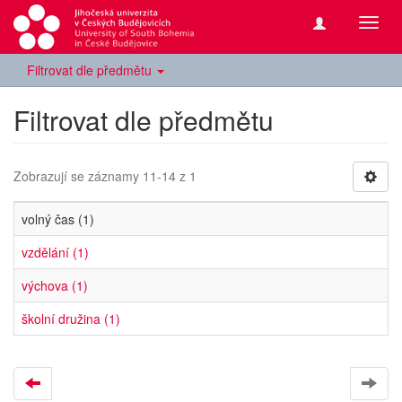
Přepn
navig
Filtrovat dle předmětu
Filtrovat dle předmětu
Zobrazují se záznamy 11-14 z 1
volný čas (1)
vzdělání (1)
výchova (1)
školní družina (1)