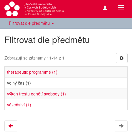
Přepn
navig
Filtrovat dle předmětu
Filtrovat dle předmětu
Zobrazují se záznamy 11-14 z 1
therapeutic programme (1)
volný čas (1)
výkon trestu odnětí svobody (1)
vězeňství (1)