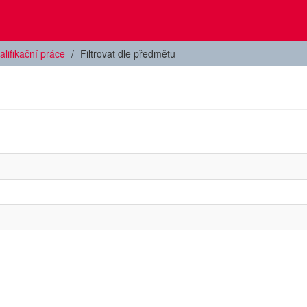
alifikační práce
Filtrovat dle předmětu