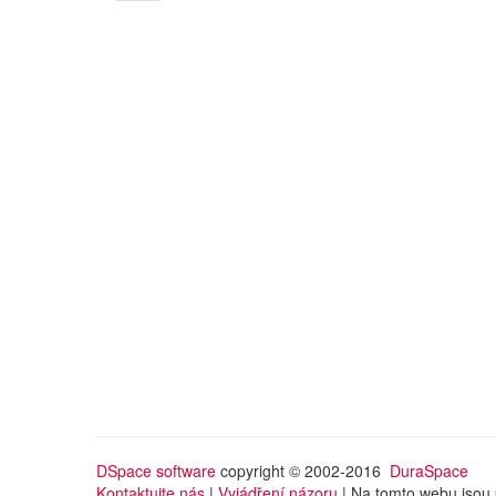
DSpace software
copyright © 2002-2016
DuraSpace
Kontaktujte nás
|
Vyjádření názoru
| Na tomto webu jsou 