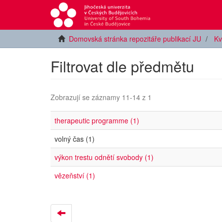
Domovská stránka repozitáře publikací JU
Kv
Filtrovat dle předmětu
Zobrazují se záznamy 11-14 z 1
therapeutic programme (1)
volný čas (1)
výkon trestu odnětí svobody (1)
vězeňství (1)