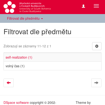
Přepn
navig
Filtrovat dle předmětu
Filtrovat dle předmětu
Zobrazují se záznamy 11-12 z 1
self-realization (1)
volný čas (1)
DSpace software
copyright © 2002-
Theme by