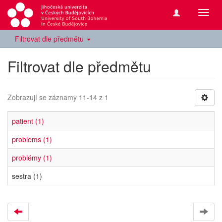
Přepn
navig
Filtrovat dle předmětu
Filtrovat dle předmětu
Zobrazují se záznamy 11-14 z 1
patient (1)
problems (1)
problémy (1)
sestra (1)