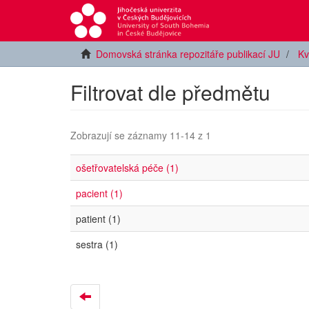
Domovská stránka repozitáře publikací JU
Kv
Filtrovat dle předmětu
Zobrazují se záznamy 11-14 z 1
ošetřovatelská péče (1)
pacient (1)
patient (1)
sestra (1)