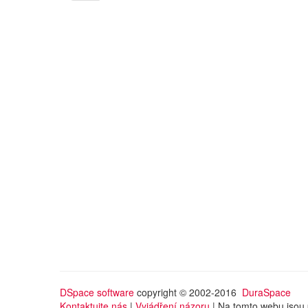
DSpace software
copyright © 2002-2016
DuraSpace
Kontaktujte nás
|
Vyjádření názoru
| Na tomto webu jsou 