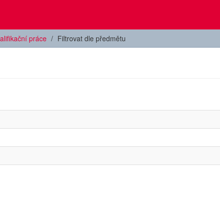
alifikační práce
Filtrovat dle předmětu