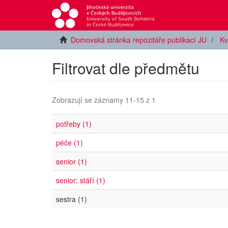
Domovská stránka repozitáře publikací JU
Kv
Filtrovat dle předmětu
Zobrazují se záznamy 11-15 z 1
potřeby (1)
péče (1)
senior (1)
senior; stáří (1)
sestra (1)