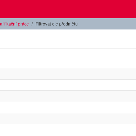
alifikační práce
Filtrovat dle předmětu