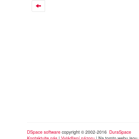
DSpace software
copyright © 2002-2016
DuraSpace
Kontaktujte nás
|
Vyjádření názoru
| Na tomto webu jsou 