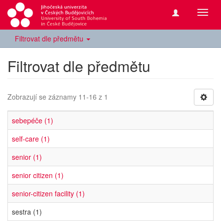
Přepn
navig
Filtrovat dle předmětu
Filtrovat dle předmětu
Zobrazují se záznamy 11-16 z 1
sebepéče (1)
self-care (1)
senior (1)
senior citizen (1)
senior-citizen facility (1)
sestra (1)