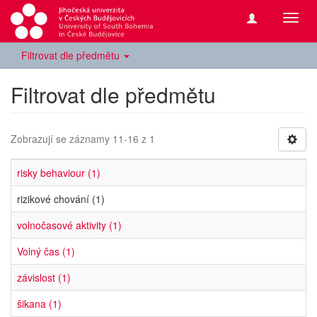
Přepn
navig
Filtrovat dle předmětu
Filtrovat dle předmětu
Zobrazují se záznamy 11-16 z 1
risky behaviour (1)
rizikové chování (1)
volnočasové aktivity (1)
Volný čas (1)
závislost (1)
šikana (1)