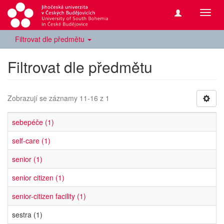
Přepn
navig
Filtrovat dle předmětu
Filtrovat dle předmětu
Zobrazují se záznamy 11-16 z 1
sebepéče (1)
self-care (1)
senior (1)
senior citizen (1)
senior-citizen facility (1)
sestra (1)