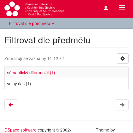
Přepn
navig
Filtrovat dle předmětu
Filtrovat dle předmětu
Zobrazují se záznamy 11-12 z 1
sémantický diferenciál (1)
volný čas (1)
DSpace software
copyright © 2002-
Theme by