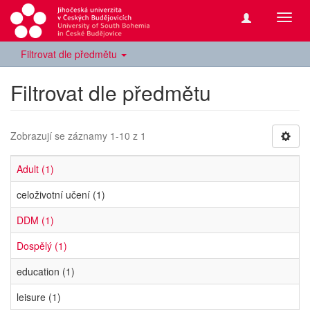
Přepn
navig
Filtrovat dle předmětu
Filtrovat dle předmětu
Zobrazují se záznamy 1-10 z 1
Adult (1)
celoživotní učení (1)
DDM (1)
Dospělý (1)
education (1)
leisure (1)