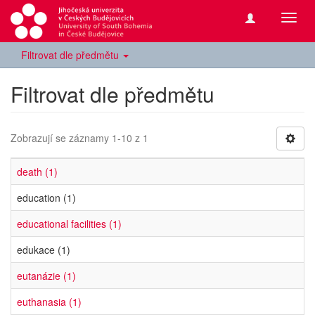
Přepn
navig
Filtrovat dle předmětu
Filtrovat dle předmětu
Zobrazují se záznamy 1-10 z 1
death (1)
education (1)
educational facilities (1)
edukace (1)
eutanázie (1)
euthanasia (1)