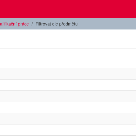
alifikační práce
Filtrovat dle předmětu