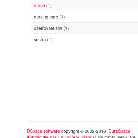
nurse (1)
nursing care (1)
ošetřovatelství (1)
sestra (1)
DSpace software
copyright © 2002-2016
DuraSpace
Kontaktujte nás
|
Vyjádření názoru
| Na tomto webu jsou 