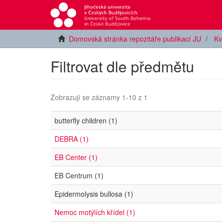
Domovská stránka repozitáře publikací JU
Kv
Filtrovat dle předmětu
Zobrazují se záznamy 1-10 z 1
butterfly children (1)
DEBRA (1)
EB Center (1)
EB Centrum (1)
Epidermolysis bullosa (1)
Nemoc motýlích křídel (1)