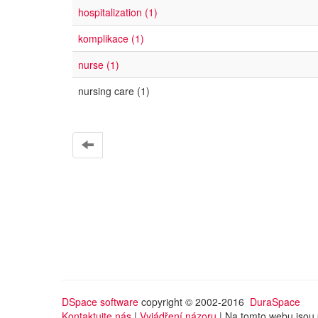
hospitalization (1)
komplikace (1)
nurse (1)
nursing care (1)
DSpace software
copyright © 2002-2016
DuraSpace
Kontaktujte nás
|
Vyjádření názoru
| Na tomto webu jsou 