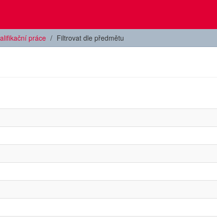
alifikační práce
Filtrovat dle předmětu