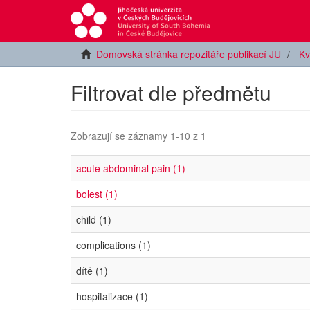
Domovská stránka repozitáře publikací JU
Kv
Filtrovat dle předmětu
Zobrazují se záznamy 1-10 z 1
acute abdominal pain (1)
bolest (1)
child (1)
complications (1)
dítě (1)
hospitalizace (1)