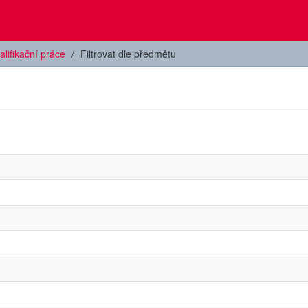
alifikační práce
Filtrovat dle předmětu