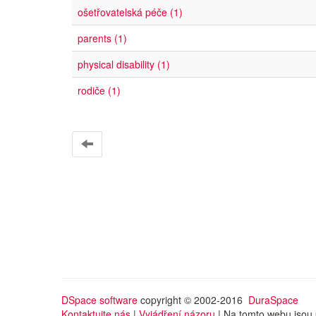
ošetřovatelská péče (1)
parents (1)
physical disability (1)
rodiče (1)
DSpace software
copyright © 2002-2016
DuraSpace
Kontaktujte nás
|
Vyjádření názoru
| Na tomto webu jsou 