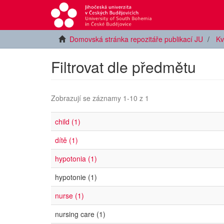
Domovská stránka repozitáře publikací JU
Kv
Filtrovat dle předmětu
Zobrazují se záznamy 1-10 z 1
child (1)
dítě (1)
hypotonia (1)
hypotonie (1)
nurse (1)
nursing care (1)