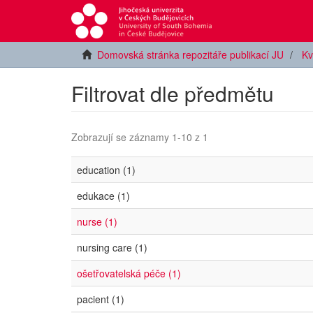
Domovská stránka repozitáře publikací JU
Kv
Filtrovat dle předmětu
Zobrazují se záznamy 1-10 z 1
education (1)
edukace (1)
nurse (1)
nursing care (1)
ošetřovatelská péče (1)
pacient (1)