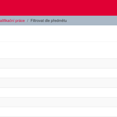
alifikační práce
Filtrovat dle předmětu