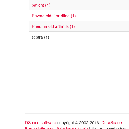
patient (1)
Revmatoidní artritida (1)
Rheumatoid arthritis (1)
sestra (1)
DSpace software
copyright © 2002-2016
DuraSpace
Kontaktujte nás
|
Vyjádření názoru
| Na tomto webu jsou 