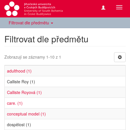
Přepn
navig
Filtrovat dle předmětu
Filtrovat dle předmětu
Zobrazují se záznamy 1-10 z 1
adulthood (1)
Calliste Roy (1)
Calliste Royová (1)
care. (1)
conceptual model (1)
dospělost (1)