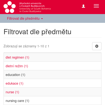
Přepn
navig
Filtrovat dle předmětu
Filtrovat dle předmětu
Zobrazují se záznamy 1-10 z 1
diet regimen (1)
dietní režim (1)
education (1)
edukace (1)
nurse (1)
nursing care (1)