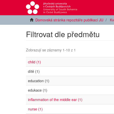
Domovská stránka repozitáře publikací JU
Kv
Filtrovat dle předmětu
Zobrazují se záznamy 1-10 z 1
child (1)
dítě (1)
education (1)
edukace (1)
inflammation of the middle ear (1)
nurse (1)