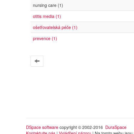
nursing care (1)
otitis media (1)
ošetřovatelská péče (1)
prevence (1)
DSpace software
copyright © 2002-2016
DuraSpace
Kontaktujte nás
|
Vyjádření názoru
| Na tomto webu jsou 