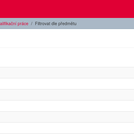
alifikační práce
Filtrovat dle předmětu