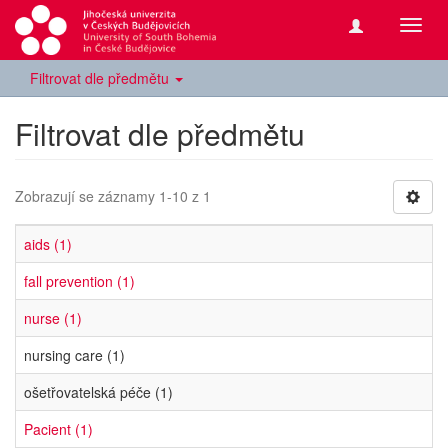
Přepn
navig
Filtrovat dle předmětu
Filtrovat dle předmětu
Zobrazují se záznamy 1-10 z 1
aids (1)
fall prevention (1)
nurse (1)
nursing care (1)
ošetřovatelská péče (1)
Pacient (1)