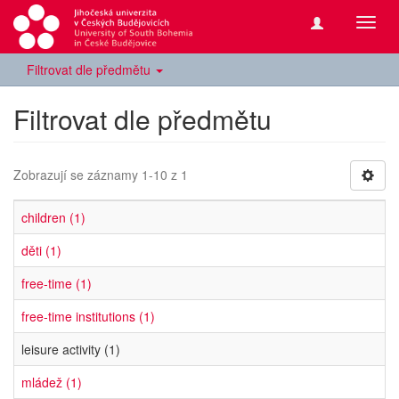
Přepn
navig
Filtrovat dle předmětu
Filtrovat dle předmětu
Zobrazují se záznamy 1-10 z 1
children (1)
děti (1)
free-time (1)
free-time institutions (1)
leisure activity (1)
mládež (1)