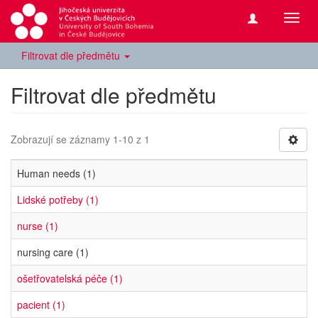
Přepn
navig
Filtrovat dle předmětu
Filtrovat dle předmětu
Zobrazují se záznamy 1-10 z 1
Human needs (1)
Lidské potřeby (1)
nurse (1)
nursing care (1)
ošetřovatelská péče (1)
pacient (1)