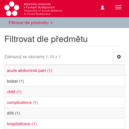
Přepn
navig
Filtrovat dle předmětu
Filtrovat dle předmětu
Zobrazují se záznamy 1-10 z 1
acute abdominal pain (1)
bolest (1)
child (1)
complications (1)
dítě (1)
hospitalizace (1)