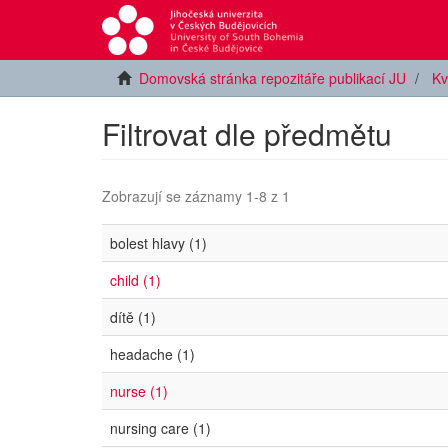
Domovská stránka repozitáře publikací JU
Kv
Filtrovat dle předmětu
Zobrazují se záznamy 1-8 z 1
bolest hlavy (1)
child (1)
dítě (1)
headache (1)
nurse (1)
nursing care (1)