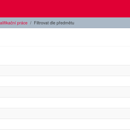
alifikační práce
Filtrovat dle předmětu