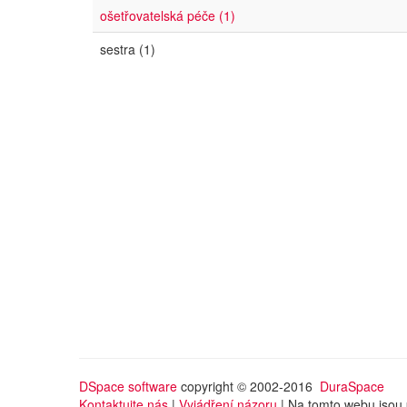
ošetřovatelská péče (1)
sestra (1)
DSpace software
copyright © 2002-2016
DuraSpace
Kontaktujte nás
|
Vyjádření názoru
| Na tomto webu jsou 