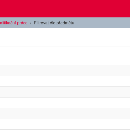
alifikační práce
Filtrovat dle předmětu