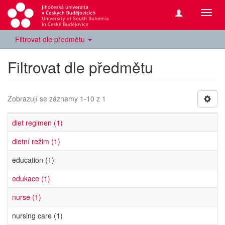
Přepn
navig
Filtrovat dle předmětu
Filtrovat dle předmětu
Zobrazují se záznamy 1-10 z 1
diet regimen (1)
dietní režim (1)
education (1)
edukace (1)
nurse (1)
nursing care (1)