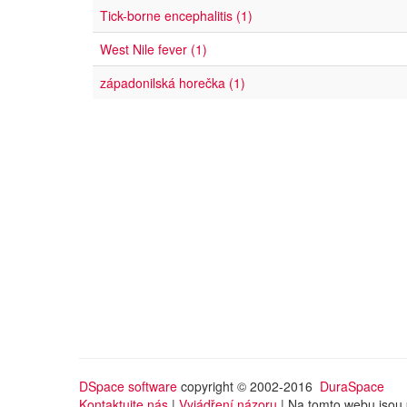
Tick-borne encephalitis (1)
West Nile fever (1)
západonilská horečka (1)
DSpace software
copyright © 2002-2016
DuraSpace
Kontaktujte nás
|
Vyjádření názoru
| Na tomto webu jsou 