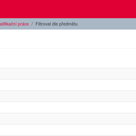
alifikační práce
Filtrovat dle předmětu