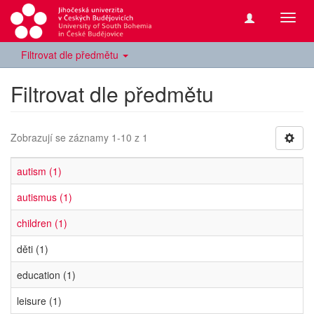
Přepn
navig
Filtrovat dle předmětu
Filtrovat dle předmětu
Zobrazují se záznamy 1-10 z 1
autism (1)
autismus (1)
children (1)
děti (1)
education (1)
leisure (1)