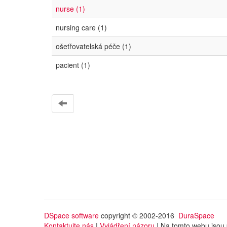
nurse (1)
nursing care (1)
ošetřovatelská péče (1)
pacient (1)
DSpace software
copyright © 2002-2016
DuraSpace
Kontaktujte nás
|
Vyjádření názoru
| Na tomto webu jsou 