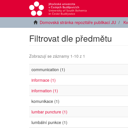
Domovská stránka repozitáře publikací JU
Kv
Filtrovat dle předmětu
Zobrazují se záznamy 1-10 z 1
communication (1)
informace (1)
information (1)
komunikace (1)
lumbar puncture (1)
lumbální punkce (1)