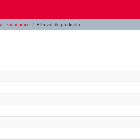
alifikační práce
Filtrovat dle předmětu