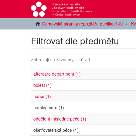
Domovská stránka repozitáře publikací JU
Kv
Filtrovat dle předmětu
Zobrazují se záznamy 1-10 z 1
aftercare department (1)
bolest (1)
nurse (1)
nursing care (1)
oddělení následné péče (1)
ošetřovatelská péče (1)