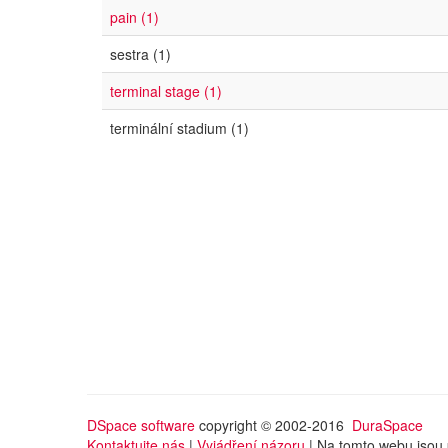
pain (1)
sestra (1)
terminal stage (1)
terminální stadium (1)
DSpace software
copyright © 2002-2016
DuraSpace
Kontaktujte nás
|
Vyjádření názoru
| Na tomto webu jsou 