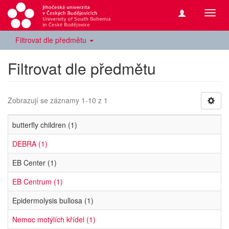
Přepn
navig
Filtrovat dle předmětu
Filtrovat dle předmětu
Zobrazují se záznamy 1-10 z 1
butterfly children (1)
DEBRA (1)
EB Center (1)
EB Centrum (1)
Epidermolysis bullosa (1)
Nemoc motýlích křídel (1)