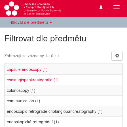
Přepn
navig
Filtrovat dle předmětu
Filtrovat dle předmětu
Zobrazují se záznamy 1-10 z 1
capsule endoscopy (1)
cholangiopankreatografie (1)
colonoscopy (1)
communication (1)
endoscopic retrograde cholangiopancreatography (1)
endoskopická retrográdní (1)