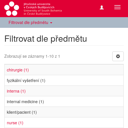
Přepn
navig
Filtrovat dle předmětu
Filtrovat dle předmětu
Zobrazují se záznamy 1-10 z 1
chirurgie (1)
fyzikální vyšetření (1)
interna (1)
internal medicine (1)
klient/pacient (1)
nurse (1)