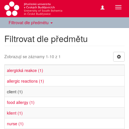
Přepn
navig
Filtrovat dle předmětu
Filtrovat dle předmětu
Zobrazují se záznamy 1-10 z 1
alergická reakce (1)
allergic reactions (1)
client (1)
food allergy (1)
klient (1)
nurse (1)