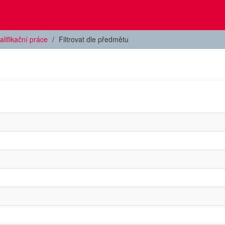
alifikační práce
Filtrovat dle předmětu