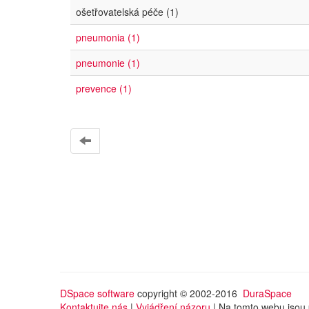
ošetřovatelská péče (1)
pneumonia (1)
pneumonie (1)
prevence (1)
DSpace software
copyright © 2002-2016
DuraSpace
Kontaktujte nás
|
Vyjádření názoru
| Na tomto webu jsou 