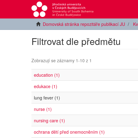
Domovská stránka repozitáře publikací JU
Kv
Filtrovat dle předmětu
Zobrazují se záznamy 1-10 z 1
education (1)
edukace (1)
lung fever (1)
nurse (1)
nursing care (1)
ochrana dětí před onemocněním (1)