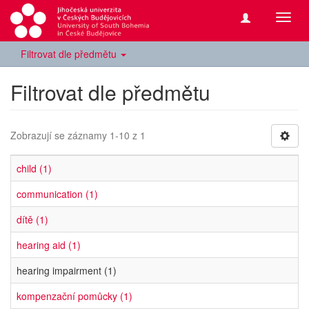
Přepn
navig
Filtrovat dle předmětu
Filtrovat dle předmětu
Zobrazují se záznamy 1-10 z 1
child (1)
communication (1)
dítě (1)
hearing aid (1)
hearing impairment (1)
kompenzační pomůcky (1)