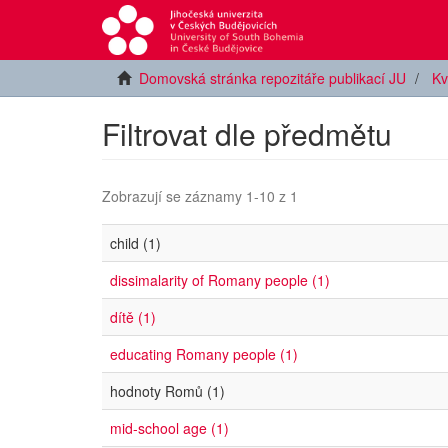
Domovská stránka repozitáře publikací JU
Kv
Filtrovat dle předmětu
Zobrazují se záznamy 1-10 z 1
child (1)
dissimalarity of Romany people (1)
dítě (1)
educating Romany people (1)
hodnoty Romů (1)
mid-school age (1)