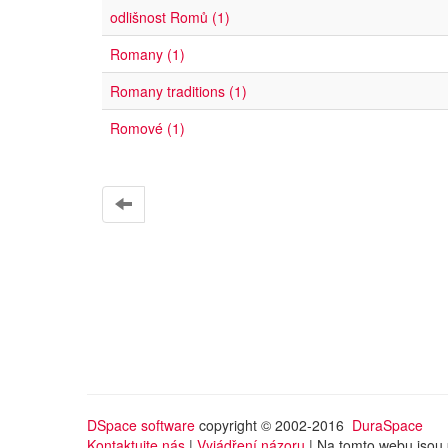
odlišnost Romů (1)
Romany (1)
Romany traditions (1)
Romové (1)
DSpace software
copyright © 2002-2016
DuraSpace
Kontaktujte nás
|
Vyjádření názoru
| Na tomto webu jsou 