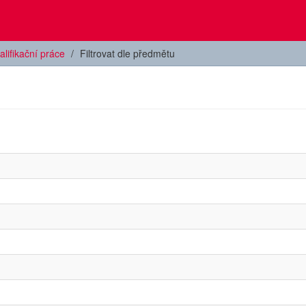
alifikační práce
Filtrovat dle předmětu