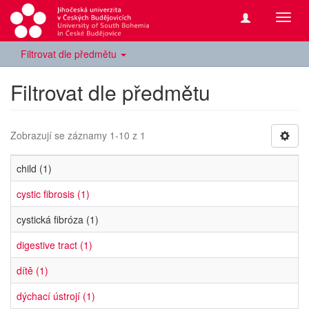
Přepn
navig
Filtrovat dle předmětu
Filtrovat dle předmětu
Zobrazují se záznamy 1-10 z 1
child (1)
cystic fibrosis (1)
cystická fibróza (1)
digestive tract (1)
dítě (1)
dýchací ústrojí (1)