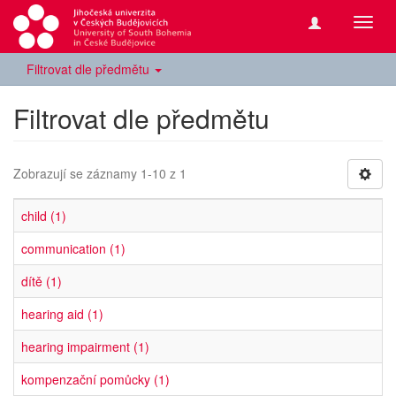
Přepn
navig
Filtrovat dle předmětu
Filtrovat dle předmětu
Zobrazují se záznamy 1-10 z 1
child (1)
communication (1)
dítě (1)
hearing aid (1)
hearing impairment (1)
kompenzační pomůcky (1)