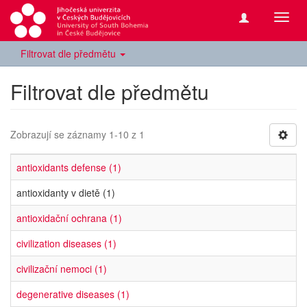
Přepn
navig
Filtrovat dle předmětu
Filtrovat dle předmětu
Zobrazují se záznamy 1-10 z 1
antioxidants defense (1)
antioxidanty v dietě (1)
antioxidační ochrana (1)
civilization diseases (1)
civilizační nemoci (1)
degenerative diseases (1)