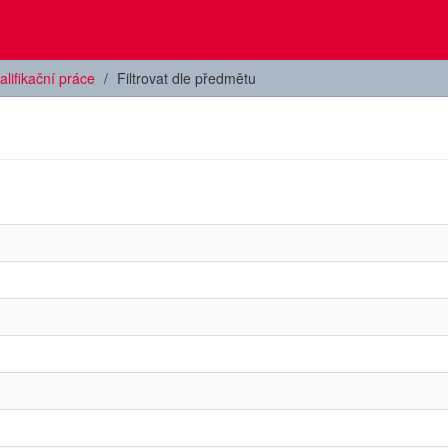
alifikační práce
Filtrovat dle předmětu