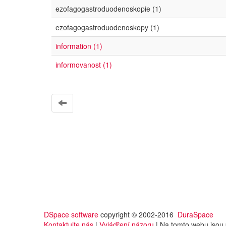
ezofagogastroduodenoskopie (1)
ezofagogastroduodenoskopy (1)
information (1)
informovanost (1)
DSpace software
copyright © 2002-2016
DuraSpace
Kontaktujte nás
|
Vyjádření názoru
| Na tomto webu jsou 