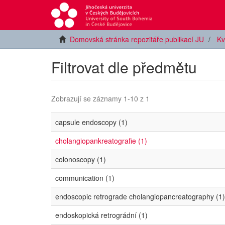
Domovská stránka repozitáře publikací JU
Kv
Filtrovat dle předmětu
Zobrazují se záznamy 1-10 z 1
capsule endoscopy (1)
cholangiopankreatografie (1)
colonoscopy (1)
communication (1)
endoscopic retrograde cholangiopancreatography (1)
endoskopická retrográdní (1)