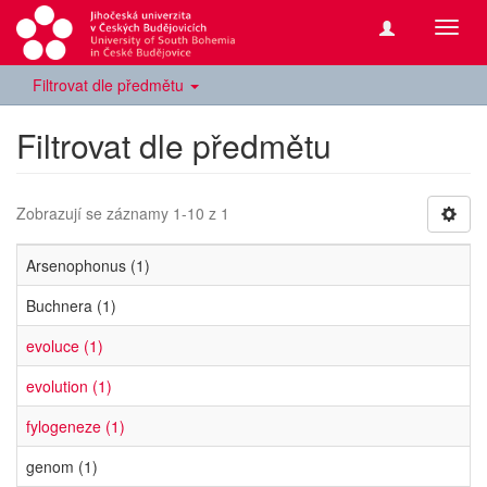
Přepn
navig
Filtrovat dle předmětu
Filtrovat dle předmětu
Zobrazují se záznamy 1-10 z 1
Arsenophonus (1)
Buchnera (1)
evoluce (1)
evolution (1)
fylogeneze (1)
genom (1)