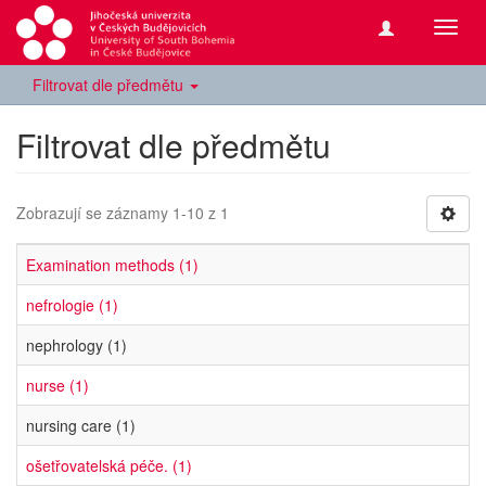
Přepn
navig
Filtrovat dle předmětu
Filtrovat dle předmětu
Zobrazují se záznamy 1-10 z 1
Examination methods (1)
nefrologie (1)
nephrology (1)
nurse (1)
nursing care (1)
ošetřovatelská péče. (1)